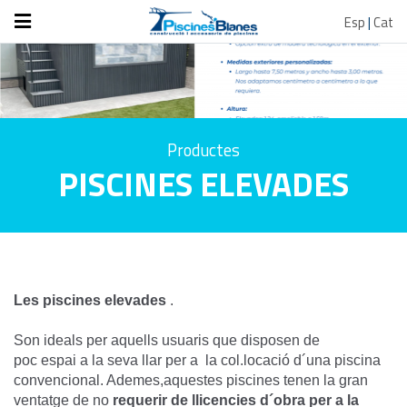
Esp
|
Cat
Productes
PISCINES ELEVADES
Les piscines elevades
.
Son ideals per aquells usuaris que disposen de
poc espai a la seva llar per a la col.locació d´una piscina
convencional. Ademes,aquestes piscines tenen la gran
ventatge de no
requerir de
llicencies d´obra per a la