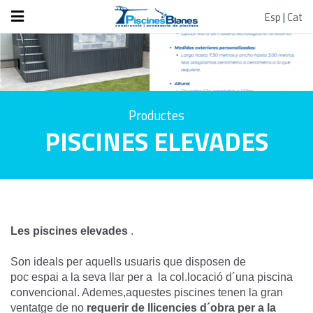
Esp
|
Cat
Productes
PISCINES ELEVADES
Les piscines elevades
.
Son ideals per aquells usuaris que disposen de
poc espai a la seva llar per a la col.locació d´una piscina
convencional. Ademes,aquestes piscines tenen la gran
ventatge de no
requerir de
llicencies d´obra per a la