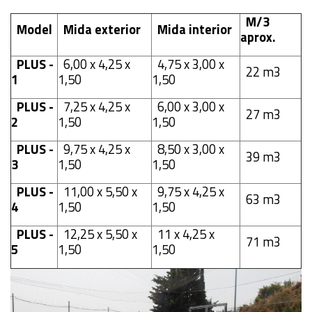
M/3
Model
Mida exterior
Mida interior
aprox.
PLUS -
6,00 x 4,25 x
4,75 x 3,00 x
22 m3
1
1,50
1,50
PLUS -
7,25 x 4,25 x
6,00 x 3,00 x
27 m3
2
1,50
1,50
PLUS -
9,75 x 4,25 x
8,50 x 3,00 x
39 m3
3
1,50
1,50
PLUS -
11,00 x 5,50 x
9,75 x 4,25 x
63 m3
4
1,50
1,50
PLUS -
12,25 x 5,50 x
11 x 4,25 x
71 m3
5
1,50
1,50