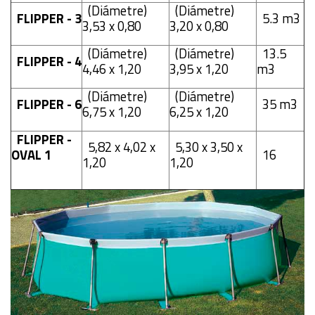
(Diámetre)
(Diámetre)
FLIPPER - 3
5.3 m3
3,53 x 0,80
3,20 x 0,80
(Diámetre)
(Diámetre)
13.5
FLIPPER - 4
4,46 x 1,20
3,95 x 1,20
m3
(Diámetre)
(Diámetre)
FLIPPER - 6
35 m3
6,75 x 1,20
6,25 x 1,20
FLIPPER -
5,82 x 4,02 x
5,30 x 3,50 x
OVAL 1
16
1,20
1,20