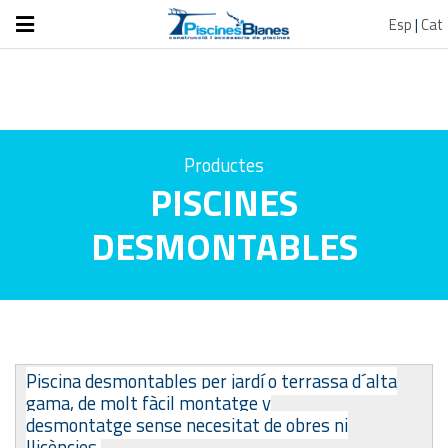
Esp
|
Cat
Productes
PISCINES
DESMONTABLES
Piscina desmontables per jardí o terrassa d´alta
gama, de molt fàcil montatge y
desmontatge sense necesitat de obres ni
llicències.