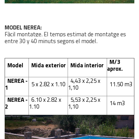
MODEL NEREA:
Fàcil montatge. El temps estimat de montatge es
entre 30 y 40 minuts segons el model.
M/3
Model
Mida exterior
Mida interior
aprox.
NEREA -
4,43 x 2,25 x
5 x 2.82 x 1.10
11.50 m3
1
1,10
NEREA -
6.10 x 2.82 x
5,53 x 2,25 x
14 m3
2
1.10
1,10