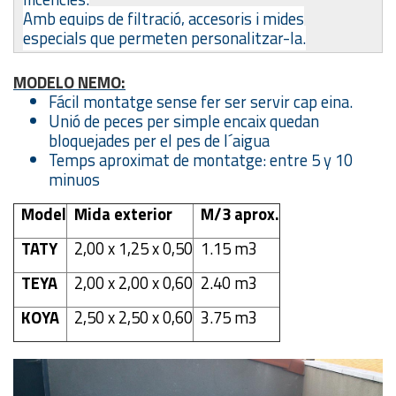
Amb equips de filtració, accesoris i mides
especials que permeten personalitzar-la.
MODELO NEMO:
Fácil montatge sense fer ser servir cap eina.
Unió de peces per simple encaix quedan
bloquejades per el pes de l´aigua
Temps aproximat de montatge: entre 5 y 10
minuos
Model
Mida exterior
M/3 aprox.
TATY
2,00 x 1,25 x 0,50
1.15 m3
TEYA
2,00 x 2,00 x 0,60
2.40 m3
KOYA
2,50 x 2,50 x 0,60
3.75 m3