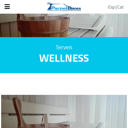
Esp
|
Cat
Serveis
WELLNESS