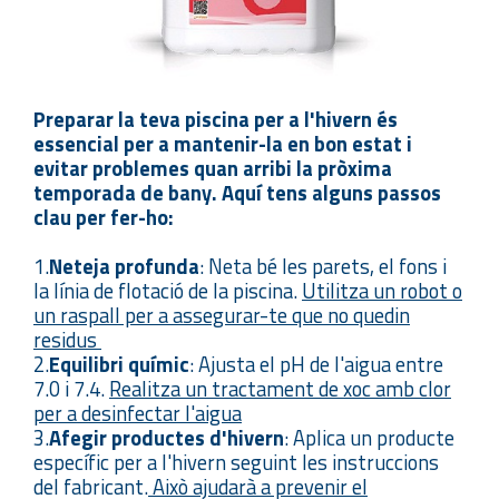
Preparar la teva piscina per a l'hivern és
essencial per a mantenir-la en bon estat i
evitar problemes quan arribi la pròxima
temporada de bany. Aquí tens alguns passos
clau per fer-ho:
1.
Neteja profunda
: Neta bé les parets, el fons i
la línia de flotació de la piscina.
Utilitza un robot o
un raspall per a assegurar-te que no quedin
residus
2.
Equilibri químic
: Ajusta el pH de l'aigua entre
7.0 i 7.4.
Realitza un tractament de xoc amb clor
per a desinfectar l'aigua
3.
Afegir productes d'hivern
: Aplica un producte
específic per a l'hivern seguint les instruccions
del fabricant.
Això ajudarà a prevenir el