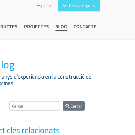
Esp
|
Cat
Descàrregues
DUCTES
PROJECTES
BLOG
CONTACTE
log
 anys d'experiència en la construcció de
scines.
Cercar
rticles relacionats