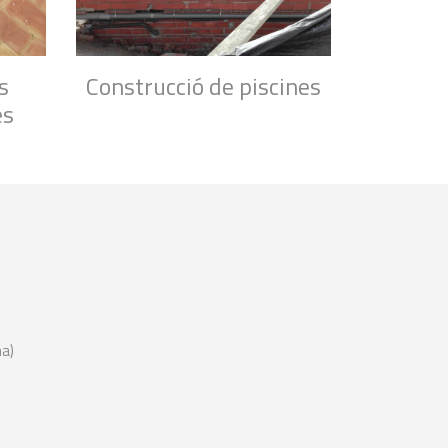
s
Construcció de piscines
es
na)