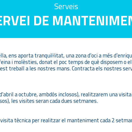
Serveis
ERVEI DE MANTENIME
lla, ens aporta tranquil·litat, una zona d'oci a més d'enriqu
eina i molèsties, donat el poc temps de què disposem o e
 treball a les nostres mans. Contracta els nostres serveis
d'abril a octubre, ambdós inclosos), realitzarem una visita
os), les visites seran cada dues setmanes.
 visita tècnica per realitzar el manteniment cada 2 setma