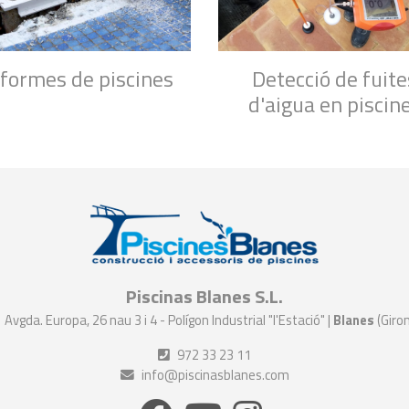
formes de piscines
Detecció de fuite
d'aigua en piscin
Piscinas Blanes S.L.
Avgda. Europa, 26 nau 3 i 4 - Polígon Industrial "l'Estació" |
Blanes
(Giro
972 33 23 11
info@piscinasblanes.com